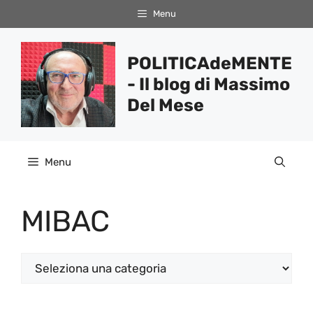
Vai
Menu
al
contenuto
POLITICAdeMENTE
- Il blog di Massimo
Del Mese
Menu
MIBAC
Categorie