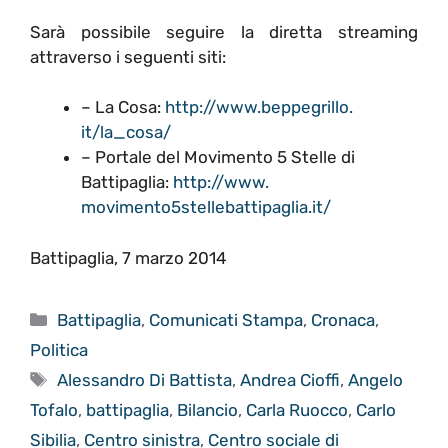
Sarà possibile seguire la diretta streaming
attraverso i seguenti siti:
– La Cosa:
http://www.beppegrillo.
it/la_cosa/
– Portale del Movimento 5 Stelle di
Battipaglia:
http://www.
movimento5stellebattipaglia.
it/
Battipaglia, 7 marzo 2014
Categorie
Battipaglia
,
Comunicati Stampa
,
Cronaca
,
Politica
Tag
Alessandro Di Battista
,
Andrea Cioffi
,
Angelo
Tofalo
,
battipaglia
,
Bilancio
,
Carla Ruocco
,
Carlo
Sibilia
,
Centro sinistra
,
Centro sociale di