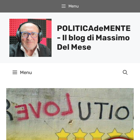
Vai
Menu
al
contenuto
POLITICAdeMENTE
- Il blog di Massimo
Del Mese
Menu