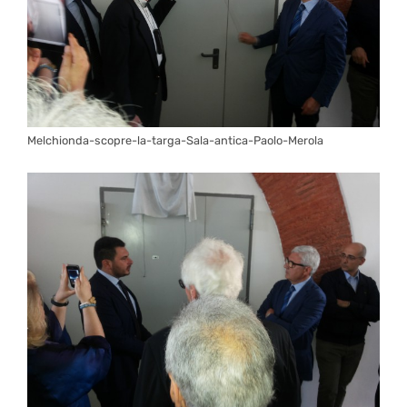
Melchionda-scopre-la-targa-Sala-antica-Paolo-Merola