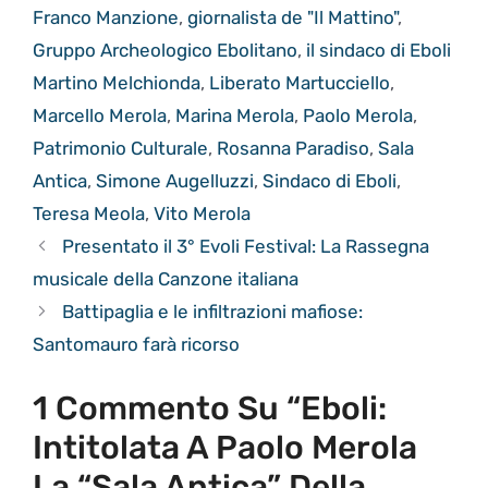
Franco Manzione
,
giornalista de "Il Mattino"
,
Gruppo Archeologico Ebolitano
,
il sindaco di Eboli
Martino Melchionda
,
Liberato Martucciello
,
Marcello Merola
,
Marina Merola
,
Paolo Merola
,
Patrimonio Culturale
,
Rosanna Paradiso
,
Sala
Antica
,
Simone Augelluzzi
,
Sindaco di Eboli
,
Teresa Meola
,
Vito Merola
Presentato il 3° Evoli Festival: La Rassegna
musicale della Canzone italiana
Battipaglia e le infiltrazioni mafiose:
Santomauro farà ricorso
1 Commento Su “Eboli:
Intitolata A Paolo Merola
La “Sala Antica” Della