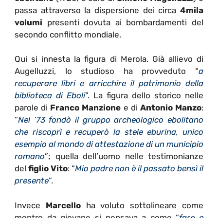
passa attraverso la dispersione dei circa
4mila
volumi
presenti dovuta ai bombardamenti del
secondo conflitto mondiale.
Qui si innesta la figura di Merola. Già allievo di
Augelluzzi, lo studioso ha provveduto “
a
recuperare libri e arricchire il patrimonio della
biblioteca di Eboli
”. La figura dello storico nelle
parole di
Franco Manzione
e di
Antonio Manzo
:
“
Nel ’73 fondò il gruppo archeologico ebolitano
che riscoprì e recuperò la stele eburina, unico
esempio al mondo di attestazione di un municipio
romano
”; quella dell’uomo nelle testimonianze
del
figlio Vito
: “
Mio padre non è il passato bensì il
presente
”.
Invece
Marcello
ha voluto sottolineare come
mentre da giovane si pensava a come “
fare e