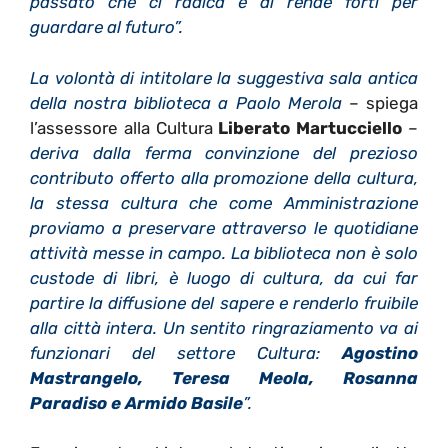
passato che ci radica e di rende forti per
guardare al futuro
”
.
La volont
à
di intitolare la suggestiva sala antica
della nostra biblioteca a Paolo Merola
– spiega
l’assessore alla Cultura
Liberato Martucciello
–
deriva dalla ferma convinzione del prezioso
contributo offerto alla promozione della cultura,
la stessa cultura che come Amministrazione
proviamo a preservare attraverso le quotidiane
attivit
à
messe in campo. La biblioteca non
è
solo
custode di libri,
è
luogo di cultura, da cui far
partire la diffusione del sapere e renderlo fruibile
alla citt
à
intera. Un sentito ringraziamento va ai
funzionari del settore Cultura:
Agostino
Mastrangelo, Teresa Meola, Rosanna
Paradiso e Armido Basile
”
.