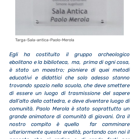
Targa-Sala-antica-Paolo-Merola
Egli ha costituito il gruppo archeologico
ebolitano e la biblioteca, ma, prima di ogni cosa,
è
stato un maestro; pioniere di quei metodi
educativi e didattici che solo adesso stanno
trovando spazio nella scuola, che deve smettere
di essere un luogo di trasmissione del sapere
dall
’
alto della cattedra, e deve diventare luogo di
comunit
à
. Paolo Merola
è
stato soprattutto un
grande animatore di comunit
à
di giovani
.
Ora il
nostro compito
è
quello far camminare
ulteriormente questa eredit
à
, portando con noi il