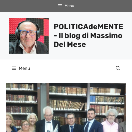
Vai
Menu
al
contenuto
POLITICAdeMENTE
- Il blog di Massimo
Del Mese
Menu