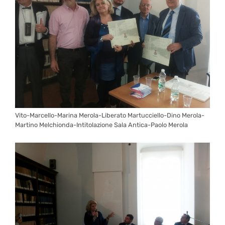
Vito-Marcello-Marina Merola-Liberato Martucciello-Dino Merola-
Martino Melchionda-Intitolazione Sala Antica-Paolo Merola