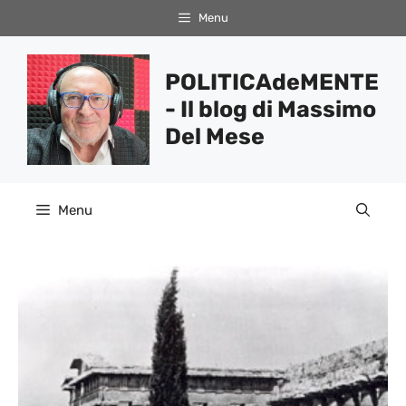
Vai
Menu
al
contenuto
POLITICAdeMENTE
- Il blog di Massimo
Del Mese
Menu