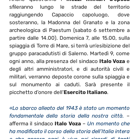
sfileranno lungo le strade del territorio
raggiungendo Capaccio capoluogo, dove
sosteranno, la Madonna del Granato e la zona
archeologica di Paestum (sabato 6 settembre a
partire dalle 14.00). Domenica 7, alle 15.00, sulla
spiaggia di Torre di Mare, si terrà un’esibizione del
gruppo paracadutisti di Salerno. Martedì 9, come
ogni anno, alla presenza del sindaco
Italo Voza
e
degli altri amministratori, e di autorità civili e
militari, verranno deposte corone sulla spiaggia e
sul monumento ai caduti. Sarà presente il
picchetto d’onore dell’
Esercito Italiano
.
«Lo sbarco alleato del 1943 è stato un momento
fondamentale della storia della nostra città.
–
afferma il sindaco
Italo Voza
–
Un momento che
ha modificato il corso della storia dell’Italia intera
e che ancora oggi è vivo nei ricordi di tanti