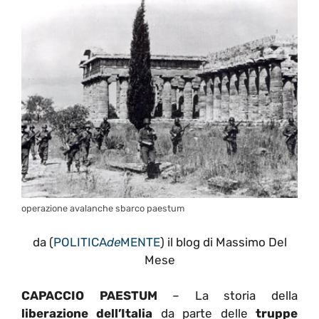
operazione avalanche sbarco paestum
da (
POLITICA
de
MENTE
) il blog di Massimo Del
Mese
CAPACCIO PAESTUM
– La storia della
liberazione dell’Italia
da parte delle
truppe