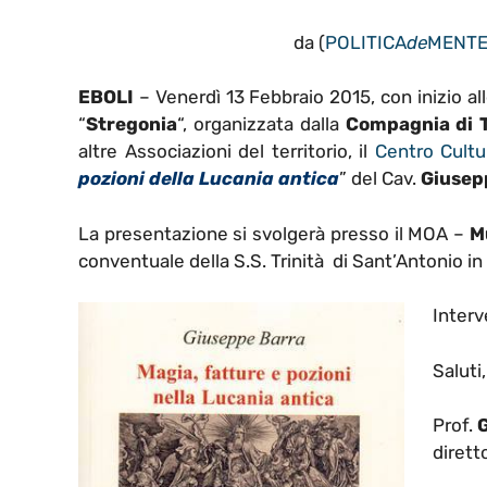
da (
POLITICA
de
MENT
EBOLI
– Venerdì 13 Febbraio 2015, con inizio all
“
Stregonia
“, organizzata dalla
Compagnia di T
altre Associazioni del territorio, il
Centro Cultur
pozioni della Lucania antica
” del Cav.
Giusep
La presentazione si svolgerà presso il MOA –
M
conventuale della S.S. Trinità di Sant’Antonio in 
Interv
Saluti,
Prof.
G
dirett