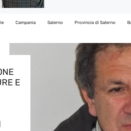
le
Campania
Salerno
Provincia di Salerno
B
ONE
URE E