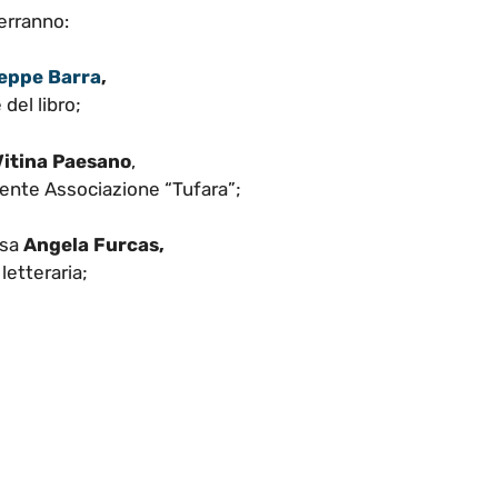
erranno:
eppe Barra
,
 del libro;
Vitina Paesano
,
ente Associazione “Tufara”;
ssa
Angela Furcas,
 letteraria;