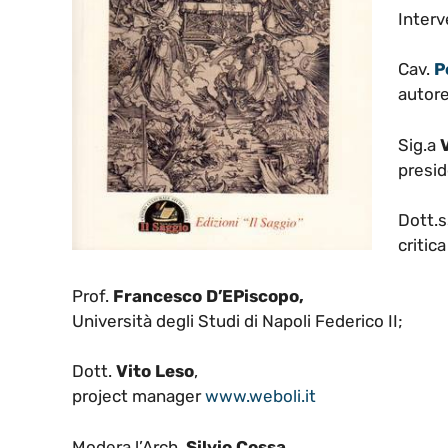
Interv
Cav.
P
autore
Sig.a
presid
Dott.
critica
Prof.
Francesco D’EPiscopo,
Università degli Studi di Napoli Federico II;
Dott.
Vito Leso
,
project manager
www.weboli.it
Modera l’Arch.
Silvio Cossa
,