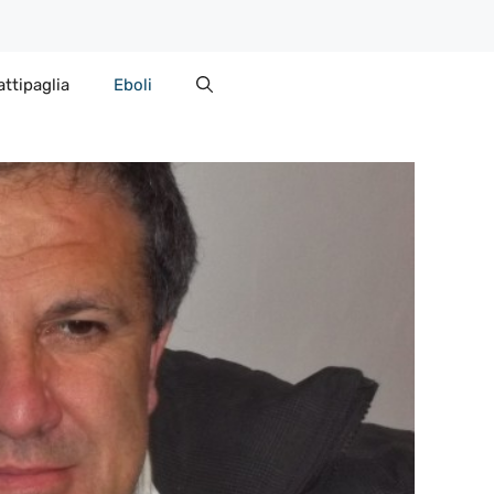
attipaglia
Eboli