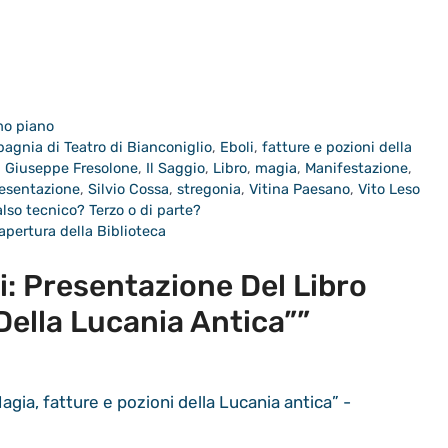
mo piano
agnia di Teatro di Bianconiglio
,
Eboli
,
fatture e pozioni della
,
Giuseppe Fresolone
,
Il Saggio
,
Libro
,
magia
,
Manifestazione
,
esentazione
,
Silvio Cossa
,
stregonia
,
Vitina Paesano
,
Vito Leso
also tecnico? Terzo o di parte?
apertura della Biblioteca
: Presentazione Del Libro
Della Lucania Antica””
gia, fatture e pozioni della Lucania antica” -