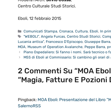
Centro Culturale Studi Storici.
Eboli, 12 febbraio 2015
Categorie
Comunicati Stampa
,
Cronaca
,
Cultura
,
Eboli
,
In pri
Tag
"WEBOLI"
,
Angela Furcas
,
Centro Studi Storici
,
Comp
Lucania antica"
,
Francesco D’Episcopo
,
Giuseppe Barra
MOA
,
Museum of Operation Avalanche
,
Peppe Barra
,
pr
Piano Ospedaliero: Si fanno i nomi. Sarà tecnico o f
M5S di Eboli al Commissario: Si cambino gli orari di 
2 Commenti Su “MOA Eboli
“Magia, Fatture E Pozioni 
Pingback:
MOA Eboli: Presentazione del Libro “Ma
SalernoRSS