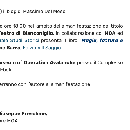
E
) il blog di Massimo Del Mese
e ore 18.00 nell’ambito della manifestazione dal titolo
eatro di Bianconiglio
, in collaborazione col
MOA
ed
ale Studi Storici
presenta il libro “
Magia, fatture e
pe Barra
,
Edizioni Il Saggio
.
useum of Operation Avalanche
presso il Complesso
Eboli.
erranno con l’autore alla manifestazione:
iuseppe Fresolone,
ore MOA.