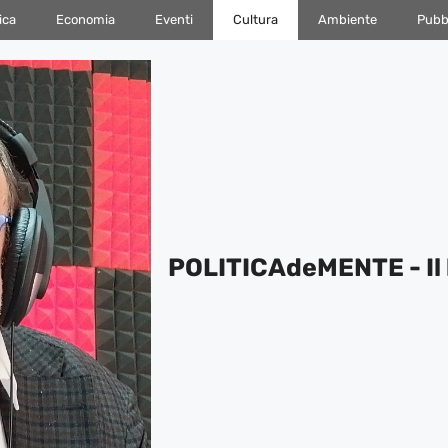
ica
Economia
Eventi
Cultura
Ambiente
Pubbl
POLITICAdeMENTE - Il 