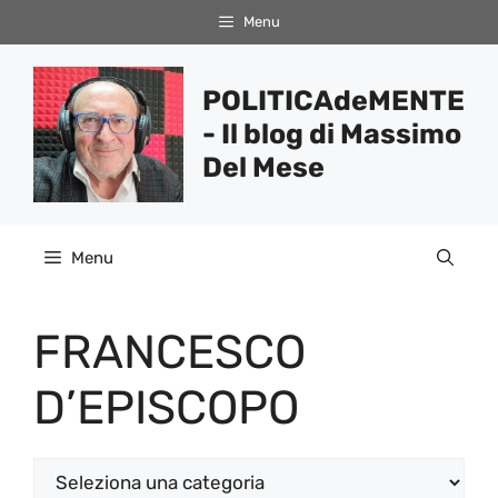
Vai
Menu
al
contenuto
POLITICAdeMENTE
- Il blog di Massimo
Del Mese
Menu
FRANCESCO
D’EPISCOPO
Categorie