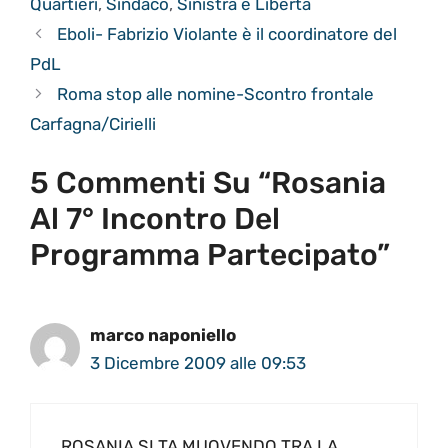
Quartieri
,
Sindaco
,
Sinistra e Libertà
Eboli- Fabrizio Violante è il coordinatore del
PdL
Roma stop alle nomine-Scontro frontale
Carfagna/Cirielli
5 Commenti Su “Rosania
Al 7° Incontro Del
Programma Partecipato”
marco naponiello
3 Dicembre 2009 alle 09:53
ROSANIA SI TA MUOVENDO TRA LA