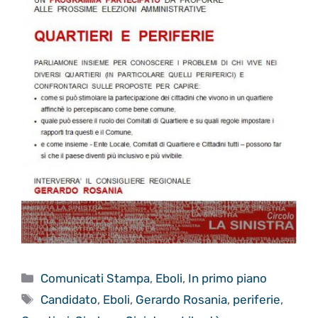
Categorie
Comunicati Stampa
,
Eboli
,
In primo piano
Tag
Candidato
,
Eboli
,
Gerardo Rosania
,
periferie
,