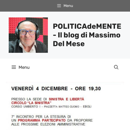
Vai
Menu
al
contenuto
POLITICAdeMENTE
- Il blog di Massimo
Del Mese
Menu