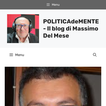
Vai
Menu
al
contenuto
POLITICAdeMENTE
- Il blog di Massimo
Del Mese
Menu