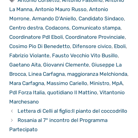
Antonio Corsetto
,
Antonio Fasolino
,
Antonio
La Manna
,
Antonio Mauro Russo
,
Antonio
Morrone
,
Armando D'Aniello
,
Candidato Sindaco
,
Centro destra
,
Codacons
,
Comunicato stampa
,
Coordinatore Pdl Eboli
,
Coordinatore Provinciale
,
Cosimo Pio Di Benedetto
,
Difensore civico
,
Eboli
,
Fabrizio Violante
,
Fausto Vecchio Vito Busillo
,
Gaetano Aita
,
Giovanni Clemente
,
Giuseppe La
Brocca
,
Linea Carfagna
,
maggioranza Melchionda
,
Mara Carfagna
,
Massimo Cariello
,
Ministro
,
MpA
,
Pdl Forza Italia
,
quotidiano Il Mattino
,
Vitantonio
Marchesano
Lettera di Celli al figlio:Il pianto del coccodrillo
Rosania al 7° incontro del Programma
Partecipato