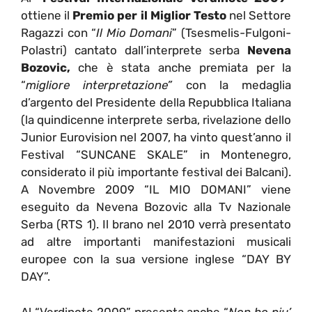
ottiene il
Premio per il Miglior Testo
nel Settore
Ragazzi con “
Il Mio Domani
” (Tsesmelis-Fulgoni-
Polastri) cantato dall’interprete serba
Nevena
Bozovic,
che è stata anche premiata per la
“
migliore interpretazione”
con la medaglia
d’argento del Presidente della Repubblica Italiana
(la quindicenne interprete serba, rivelazione dello
Junior Eurovision nel 2007, ha vinto quest’anno il
Festival “SUNCANE SKALE” in Montenegro,
considerato il più importante festival dei Balcani).
A Novembre 2009 “IL MIO DOMANI” viene
eseguito da Nevena Bozovic alla Tv Nazionale
Serba (RTS 1). Il brano nel 2010 verrà presentato
ad altre importanti manifestazioni musicali
europee con la sua versione inglese “DAY BY
DAY”.
Al “Verdinote 2009” presenta anche “
Non ho piu’