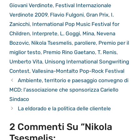
Giovani Verdinote
,
Festival Internazionale
Verdinote 2009
,
Flavio Fulgoni
,
Gran Prix
,
I.
Zanicchi
,
International Pop Music Festival for
Children
,
Interprete
,
L. Goggi
,
Mina
,
Nevena
Bozovic
,
Nikola Tsesmelis
,
paroliere
,
Premio per il
miglior testo
,
Premio Rino Gaetano
,
T. Renis
,
Umberto Vita
,
Unisong International Songwriting
Contest
,
Vallesina-Montalto Pop-Rock Festival
Ambiente, territorio e paesaggio convegno di
MCD: l'associazione che sponsorizza Cariello
Sindaco
La eldorado e la politica delle clientele
2 Commenti Su “Nikola
Tsesmelis: