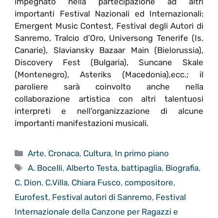
impegnato nella partecipazione ad altri
importanti Festival Nazionali ed Internazionali:
Emergent Music Contest, Festival degli Autori di
Sanremo, Tralcio d’Oro, Universong Tenerife (Is.
Canarie), Slaviansky Bazaar Main (Bielorussia),
Discovery Fest (Bulgaria), Suncane Skale
(Montenegro), Asteriks (Macedonia),ecc.; il
paroliere sarà coinvolto anche nella
collaborazione artistica con altri talentuosi
interpreti e nell’organizzazione di alcune
importanti manifestazioni musicali.
Categorie
Arte
,
Cronaca
,
Cultura
,
In primo piano
Tag
A. Bocelli
,
Alberto Testa
,
battipaglia
,
Biografia
,
C. Dion
,
C.Villa
,
Chiara Fusco
,
compositore
,
Eurofest
,
Festival autori di Sanremo
,
Festival
Internazionale della Canzone per Ragazzi e