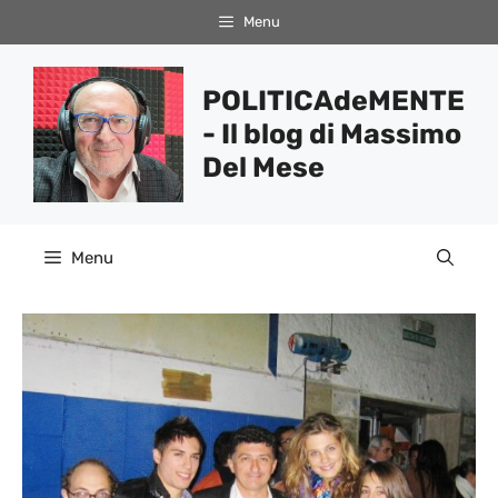
Vai
Menu
al
contenuto
POLITICAdeMENTE
- Il blog di Massimo
Del Mese
Menu