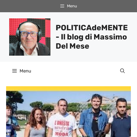
Vai
Menu
al
contenuto
POLITICAdeMENTE
- Il blog di Massimo
Del Mese
Menu