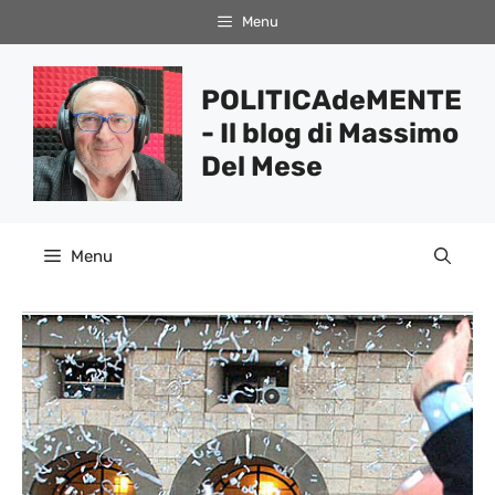
Vai
Menu
al
contenuto
POLITICAdeMENTE
- Il blog di Massimo
Del Mese
Menu