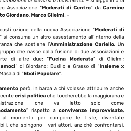
l’ambizione di elevarsi a movimento.
– si legge in una
neo Associazione “
Moderati di Centro
” da
Carmine
to Giordano
,
Marco Glielmi
. –
costituzione della nuova Associazione “
Moderati di
” si consuma un altro assestamento all’interno della
anza che sostiene l’
Amministrazione Cariello
. Un
ruppo che nasce dalla fusione di due associazioni e
rte di altre due: “
Fucina Moderata
” di Glielmi;
iamoci
” di Giordano; Busillo e Grasso di “
Insieme x
 Masala di “
Eboli Popolare
“.
tamento
però, in barba a chi volesse attribuire anche
scente
crisi politica
che toccherebbe la maggiorana e
inistrazione, che va letto solo come
modamento
” rispetto a
convivenze improvvisate
,
e al momento per comporre le Liste, diventate
bili, che spingono i vari attori, anzichè confrontarsi,