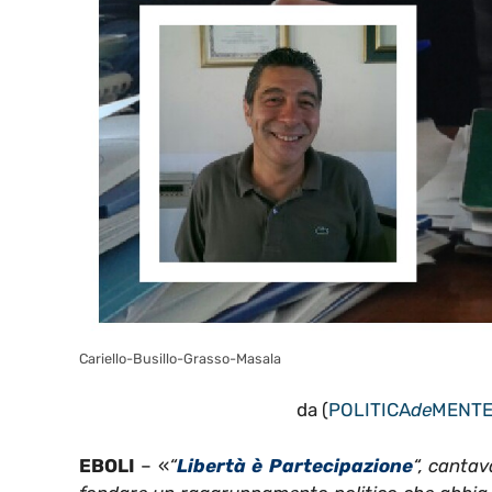
Cariello-Busillo-Grasso-Masala
da (
POLITICA
de
MENT
EBOLI
– «
“
Libertà è Partecipazione
“, canta