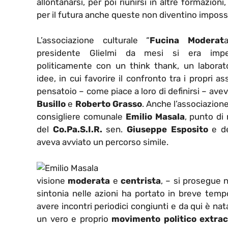
allontanarsi, per poi riunirsi in altre formazion
per il futura anche queste non diventino impossibi
L’associazione culturale “
Fucina Moderat
presidente Glielmi da mesi si era impe
politicamente con un think thank, un laborato
idee, in cui favorire il confronto tra i propri a
pensatoio – come piace a loro di definirsi – avevan
Busillo
e
Roberto Grasso
. Anche l’associazione
consigliere comunale
Emilio Masala
, punto di
del
Co.Pa.S.I.R.
sen.
Giuseppe Esposito
e de
aveva avviato un percorso simile.
visione
moderata
e
centrista
, – si prosegue 
sintonia nelle azioni ha portato in breve tempo
avere incontri periodici congiunti e da qui è nat
un vero e proprio
movimento politico extra