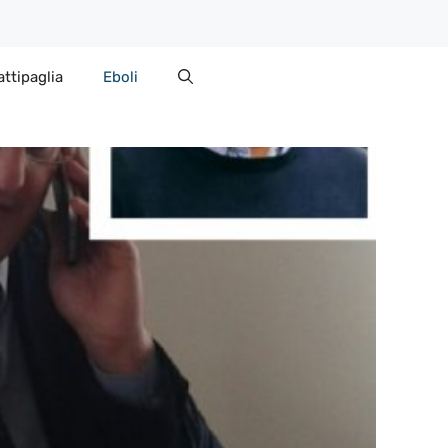
attipaglia
Eboli