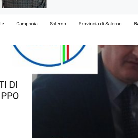
le
Campania
Salerno
Provincia di Salerno
B
I DI
UPPO