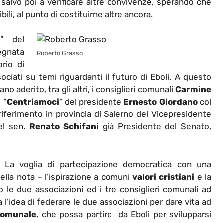
i, salvo poi a verificare altre convivenze, sperando che
li, al punto di costituirne altre ancora.
a” del
gnata
Roberto Grasso
rio di
ssociati su temi riguardanti il futuro di Eboli. A questo
o aderito, tra gli altri, i consiglieri comunali
Carmine
 “
Centriamoci
” del presidente
Ernesto Giordano
col
 riferimento in provincia di Salerno del Vicepresidente
l sen.
Renato Schifani
già Presidente del Senato,
La voglia di partecipazione democratica con una
nella nota – l’ispirazione a comuni
valori cristiani
e la
 le due associazioni ed i tre consiglieri comunali ad
a l’idea di federare le due associazioni per dare vita ad
comunale
, che possa partire da Eboli per svilupparsi