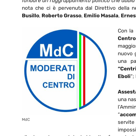
fondare un raggruppamento politico che abbia 
nota che ci è pervenuta dal Direttivo della 
Busillo
,
Roberto Grasso
,
Emilio Masala
,
Ernes
Con la 
Centro
maggior
nuovo g
una pa
“Centr
Eboli
“;
Asses
una na
l’Amm
“
acco
MdC
servit
impossi