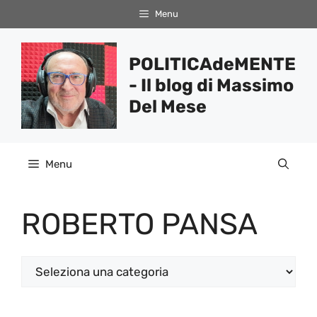
Vai
Menu
al
contenuto
POLITICAdeMENTE
- Il blog di Massimo
Del Mese
Menu
ROBERTO PANSA
Categorie