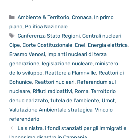
Categorie
Ambiente & Territorio
,
Cronaca
,
In primo
piano
,
Politica Nazionale
Tag
Canferenza Stato Regioni
,
Centrali nucleari
,
Cipe
,
Corte Costituzionale
,
Enel
,
Energia elettrica
,
Erasmo Venosi
,
impianti nucleari di terza
generazione
,
legislazione nucleare
,
ministero
dello sviluppo
,
Reattore a Flamnville
,
Reattori di
Bohunice
,
Reattori nucleari
,
Referendum sul
nucleare
,
Rifiuti radioattivi
,
Roma
,
Terroitorio
denuclearizzato
,
tutela dell'ambiente
,
Umct
,
Valutazione Ambientale strategica
,
Vincolo
referendario
La sinistra, i fondi stanziati per gli immigrati e
l'ennesimo disastro in Campania