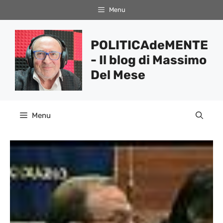
Vai
Menu
al
contenuto
POLITICAdeMENTE
- Il blog di Massimo
Del Mese
Menu