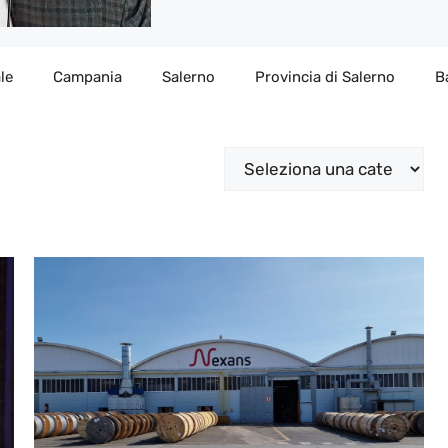
le
Campania
Salerno
Provincia di Salerno
B
Categorie