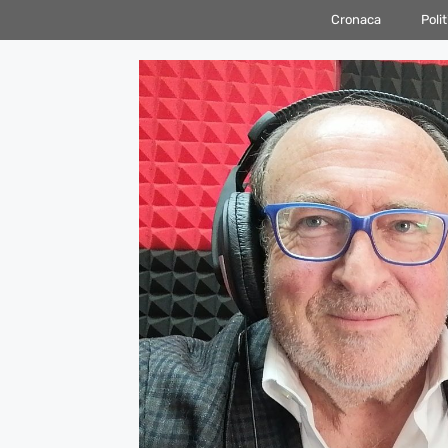
Vai
Cronaca
Polit
al
contenuto