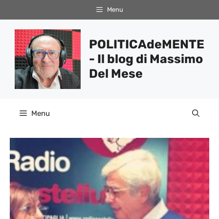
Vai
Menu
al
contenuto
POLITICAdeMENTE
- Il blog di Massimo
Del Mese
Menu