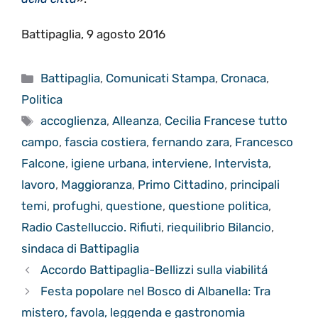
Battipaglia, 9 agosto 2016
Categorie
Battipaglia
,
Comunicati Stampa
,
Cronaca
,
Politica
Tag
accoglienza
,
Alleanza
,
Cecilia Francese tutto
campo
,
fascia costiera
,
fernando zara
,
Francesco
Falcone
,
igiene urbana
,
interviene
,
Intervista
,
lavoro
,
Maggioranza
,
Primo Cittadino
,
principali
temi
,
profughi
,
questione
,
questione politica
,
Radio Castelluccio. Rifiuti
,
riequilibrio Bilancio
,
sindaca di Battipaglia
Accordo Battipaglia-Bellizzi sulla viabilitá
Festa popolare nel Bosco di Albanella: Tra
mistero, favola, leggenda e gastronomia