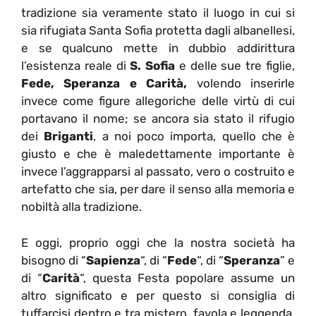
tradizione sia veramente stato il luogo in cui si
sia rifugiata Santa Sofia protetta dagli albanellesi,
e se qualcuno mette in dubbio addirittura
l’esistenza reale di
S. Sofia
e delle sue tre figlie,
Fede, Speranza e Carità,
volendo inserirle
invece come figure allegoriche delle virtù di cui
portavano il nome; se ancora sia stato il rifugio
dei
Briganti
, a noi poco importa, quello che è
giusto e che è maledettamente importante è
invece l’aggrapparsi al passato, vero o costruito e
artefatto che sia, per dare il senso alla memoria e
nobiltà alla tradizione.
E oggi, proprio oggi che la nostra società ha
bisogno di “
Sapienza
“, di “
Fede
“, di “
Speranza
” e
di “
Carità
“, questa Festa popolare assume un
altro significato e per questo si consiglia di
tuffarcisi dentro e tra mistero, favola e leggenda,