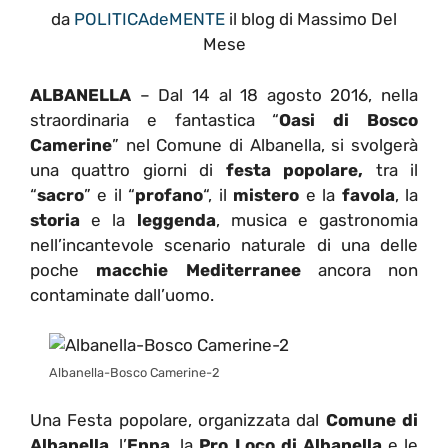
da
POLITICAdeMENTE
il blog di Massimo Del
Mese
ALBANELLA
– Dal 14 al 18 agosto 2016, nella
straordinaria e fantastica “
Oasi di Bosco
Camerine
” nel Comune di Albanella, si svolgerà
una quattro giorni di
festa popolare,
tra il
“
sacro
” e il “
profano
“, il
mistero
e la
favola
, la
storia
e la
leggenda
, musica e gastronomia
nell’incantevole scenario naturale di una delle
poche
macchie Mediterranee
ancora non
contaminate dall’uomo.
Albanella-Bosco Camerine-2
Una Festa popolare, organizzata dal
Comune di
Albanella
, l’
Enpa
, la
Pro Loco di Albanella
e le