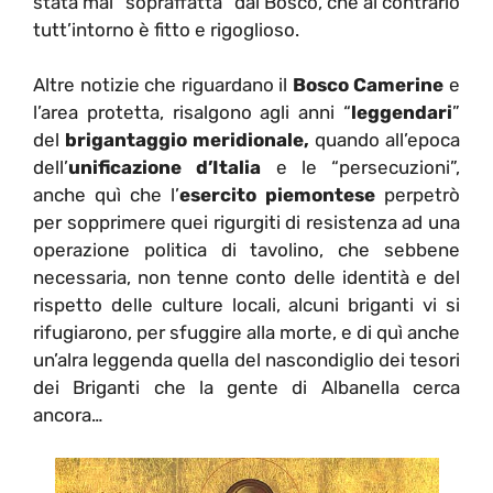
stata mai “sopraffatta” dal Bosco, che al contrario
tutt’intorno è fitto e rigoglioso.
Altre notizie che riguardano il
Bosco Camerine
e
l’area protetta, risalgono agli anni “
leggendari
”
del
brigantaggio meridionale,
quando all’epoca
dell’
unificazione d’Italia
e le “persecuzioni”,
anche quì che l’
esercito piemontese
perpetrò
per sopprimere quei rigurgiti di resistenza ad una
operazione politica di tavolino, che sebbene
necessaria, non tenne conto delle identità e del
rispetto delle culture locali, alcuni briganti vi si
rifugiarono, per sfuggire alla morte, e di quì anche
un’alra leggenda quella del nascondiglio dei tesori
dei Briganti che la gente di Albanella cerca
ancora…