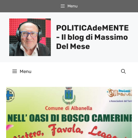
Vai
Menu
al
contenuto
POLITICAdeMENTE
- Il blog di Massimo
Del Mese
Menu