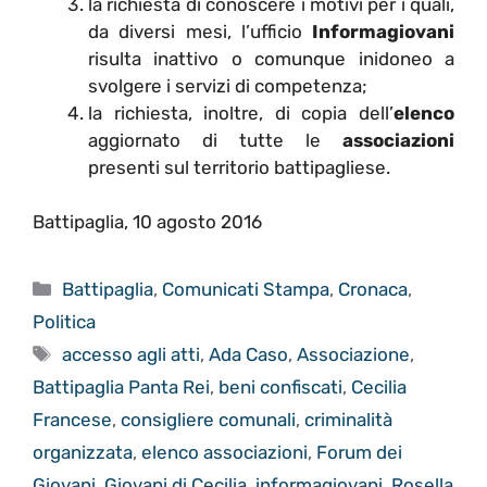
la richiesta di conoscere i motivi per i quali,
da diversi mesi, l’ufficio
Informagiovani
risulta inattivo o comunque inidoneo a
svolgere i servizi di competenza;
la richiesta, inoltre, di copia dell’
elenco
aggiornato di tutte le
associazioni
presenti sul territorio battipagliese.
Battipaglia, 10 agosto 2016
Categorie
Battipaglia
,
Comunicati Stampa
,
Cronaca
,
Politica
Tag
accesso agli atti
,
Ada Caso
,
Associazione
,
Battipaglia Panta Rei
,
beni confiscati
,
Cecilia
Francese
,
consigliere comunali
,
criminalità
organizzata
,
elenco associazioni
,
Forum dei
Giovani
,
Giovani di Cecilia
,
informagiovani
,
Rosella