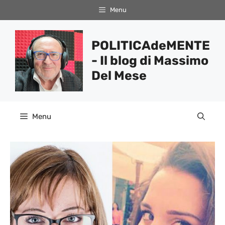
Vai
Menu
al
contenuto
POLITICAdeMENTE
- Il blog di Massimo
Del Mese
Menu