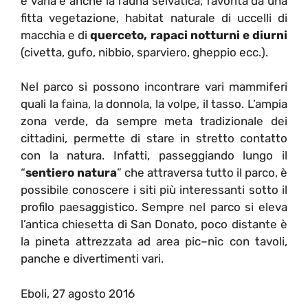
e varia è anche la fauna selvatica, favorita da una
fitta vegetazione, habitat naturale di uccelli di
macchia e di
querceto, rapaci notturni e diurni
(civetta, gufo, nibbio, sparviero, gheppio ecc.).
Nel parco si possono incontrare vari mammiferi
quali la faina, la donnola, la volpe, il tasso. L’ampia
zona verde, da sempre meta tradizionale dei
cittadini, permette di stare in stretto contatto
con la natura. Infatti, passeggiando lungo il
“
sentiero natura
” che attraversa tutto il parco, è
possibile conoscere i siti più interessanti sotto il
profilo paesaggistico. Sempre nel parco si eleva
l’antica chiesetta di San Donato, poco distante è
la pineta attrezzata ad area pic–nic con tavoli,
panche e divertimenti vari.
Eboli, 27 agosto 2016