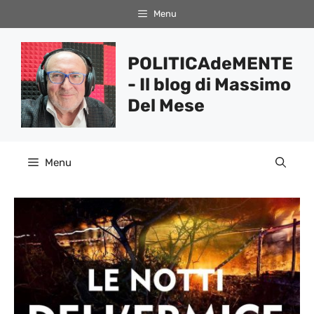
Vai
Menu
al
contenuto
POLITICAdeMENTE
- Il blog di Massimo
Del Mese
Menu