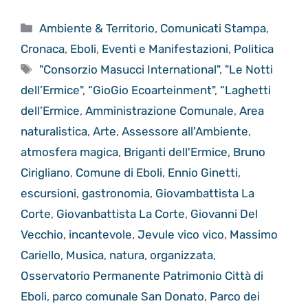
Categorie
Ambiente & Territorio
,
Comunicati Stampa
,
Cronaca
,
Eboli
,
Eventi e Manifestazioni
,
Politica
Tag
"Consorzio Masucci International"
,
"Le Notti
dell’Ermice"
,
“GioGio Ecoarteinment"
,
“Laghetti
dell’Ermice
,
Amministrazione Comunale
,
Area
naturalistica
,
Arte
,
Assessore all'Ambiente
,
atmosfera magica
,
Briganti dell'Ermice
,
Bruno
Cirigliano
,
Comune di Eboli
,
Ennio Ginetti
,
escursioni
,
gastronomia
,
Giovambattista La
Corte
,
Giovanbattista La Corte
,
Giovanni Del
Vecchio
,
incantevole
,
Jevule vico vico
,
Massimo
Cariello
,
Musica
,
natura
,
organizzata
,
Osservatorio Permanente Patrimonio Città di
Eboli
,
parco comunale San Donato
,
Parco dei