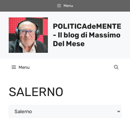
Vai
Menu
al
contenuto
POLITICAdeMENTE
- Il blog di Massimo
Del Mese
Menu
SALERNO
Categorie