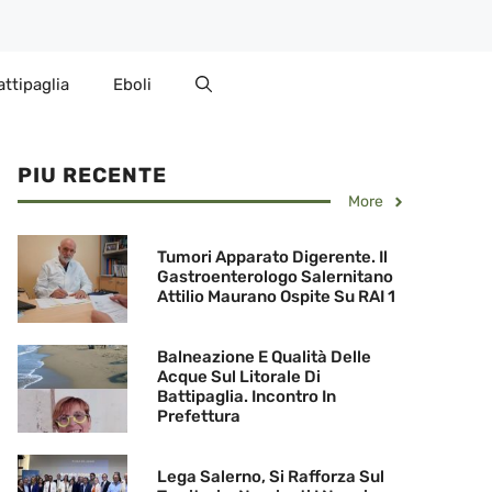
attipaglia
Eboli
PIU RECENTE
More
Tumori Apparato Digerente. Il
Gastroenterologo Salernitano
Attilio Maurano Ospite Su RAI 1
Balneazione E Qualità Delle
Acque Sul Litorale Di
Battipaglia. Incontro In
Prefettura
Lega Salerno, Si Rafforza Sul