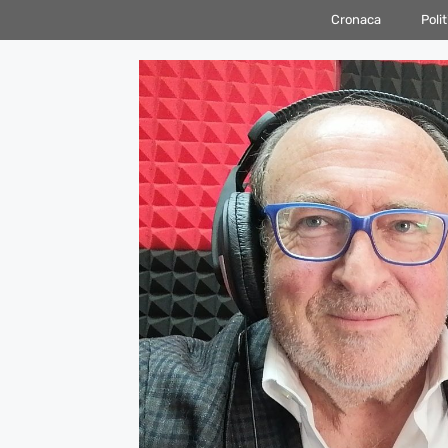
Vai
Cronaca
Polit
al
contenuto