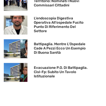
Territorio: Nominati I Nuovi
Commissari Cittadini
L’endoscopia Digestiva
Operativa All’ospedale Fucito
Punto Di Riferimento Del
Settore
Battipaglia. Mentre L’Ospedale
Cade A Pezzi Ecco Un Esempio
Di Buona Sanità
Evacuazione P.O. Di Battipaglia.
Cisl-Fp: Subito Un Tavolo
Istituzionale