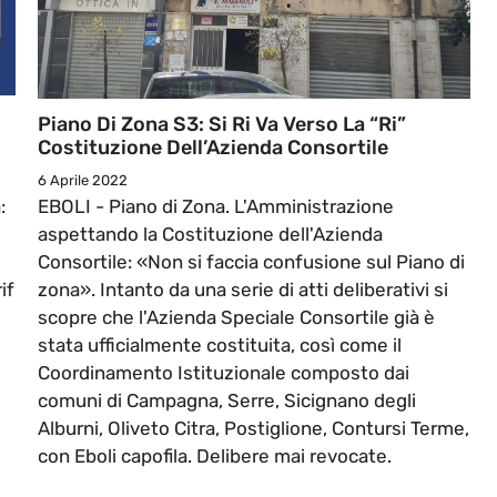
Piano Di Zona S3: Si Ri Va Verso La “Ri”
Costituzione Dell’Azienda Consortile
6 Aprile 2022
:
EBOLI - Piano di Zona. L'Amministrazione
aspettando la Costituzione dell'Azienda
Consortile: «Non si faccia confusione sul Piano di
if
zona». Intanto da una serie di atti deliberativi si
scopre che l'Azienda Speciale Consortile già è
stata ufficialmente costituita, così come il
Coordinamento Istituzionale composto dai
comuni di Campagna, Serre, Sicignano degli
Alburni, Oliveto Citra, Postiglione, Contursi Terme,
con Eboli capofila. Delibere mai revocate.