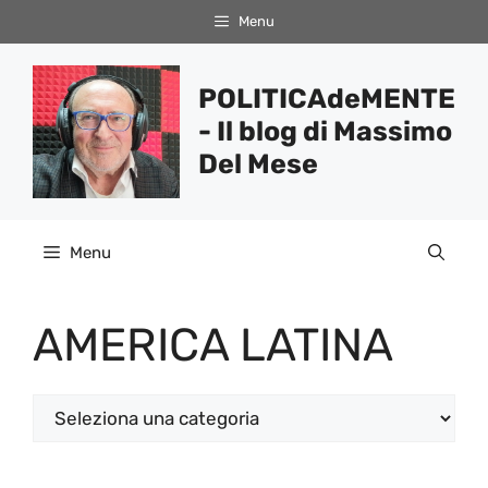
Vai
Menu
al
contenuto
POLITICAdeMENTE
- Il blog di Massimo
Del Mese
Menu
AMERICA LATINA
Categorie