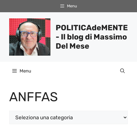
Vai
Menu
al
contenuto
POLITICAdeMENTE
- Il blog di Massimo
Del Mese
Menu
ANFFAS
Categorie