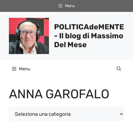
Vai
Menu
al
contenuto
POLITICAdeMENTE
- Il blog di Massimo
Del Mese
Menu
ANNA GAROFALO
Categorie