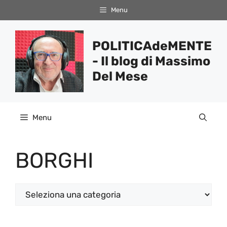
Vai
Menu
al
contenuto
POLITICAdeMENTE
- Il blog di Massimo
Del Mese
Menu
BORGHI
Categorie