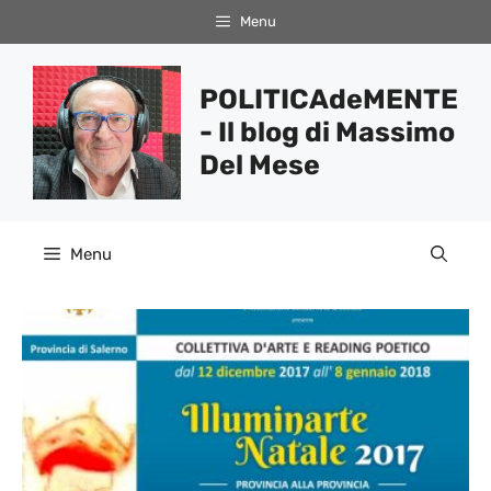
Vai
Menu
al
contenuto
POLITICAdeMENTE
- Il blog di Massimo
Del Mese
Menu