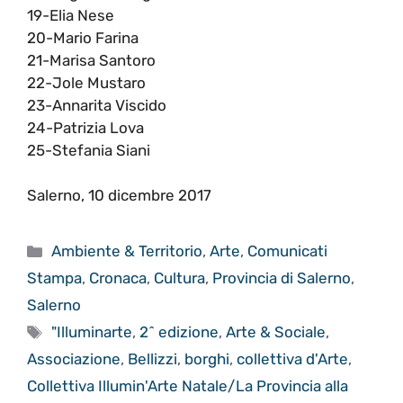
19-Elia Nese
20-Mario Farina
21-Marisa Santoro
22-Jole Mustaro
23-Annarita Viscido
24-Patrizia Lova
25-Stefania Siani
Salerno, 10 dicembre 2017
Categorie
Ambiente & Territorio
,
Arte
,
Comunicati
Stampa
,
Cronaca
,
Cultura
,
Provincia di Salerno
,
Salerno
Tag
"Illuminarte
,
2^ edizione
,
Arte & Sociale
,
Associazione
,
Bellizzi
,
borghi
,
collettiva d'Arte
,
Collettiva Illumin'Arte Natale/La Provincia alla