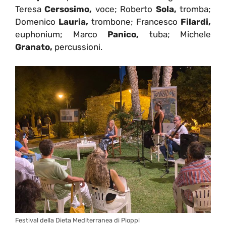
Teresa
Cersosimo,
voce; Roberto
Sola,
tromba;
Domenico
Lauria,
trombone; Francesco
Filardi,
euphonium; Marco
Panico,
tuba; Michele
Granato,
percussioni.
Festival della Dieta Mediterranea di Pioppi