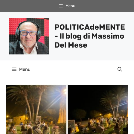
Vai
Menu
al
contenuto
POLITICAdeMENTE
- Il blog di Massimo
Del Mese
Menu