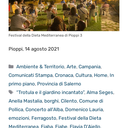
Festival della Dieta Mediterranea di Pioppi 3
Pioppi, 14 agosto 2021
Categorie
Ambiente & Territorio
,
Arte
,
Campania
,
Comunicati Stampa
,
Cronaca
,
Cultura
,
Home
,
In
primo piano
,
Provincia di Salerno
Tag
“Trotula e il giardino incantato”
,
Alma Seges
,
Anella Mastalia
,
borghi
,
Cilento
,
Comune di
Pollica
,
Concerto all'Alba
,
Domenico Lauria
,
emozioni
,
Ferragosto
,
Festival della Dieta
Mediterranea
,
Fiaba
,
Fiabe
,
Flavia D'Aiello
,