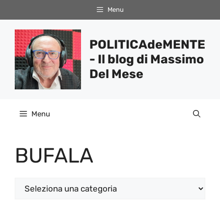
Vai
Menu
al
contenuto
POLITICAdeMENTE
- Il blog di Massimo
Del Mese
Menu
BUFALA
Categorie