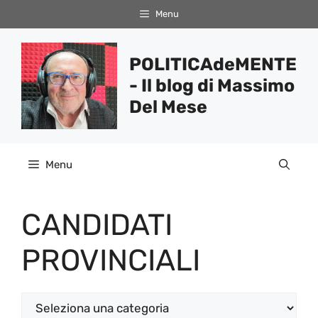
Vai
Menu
al
contenuto
POLITICAdeMENTE
- Il blog di Massimo
Del Mese
Menu
CANDIDATI
PROVINCIALI
Categorie