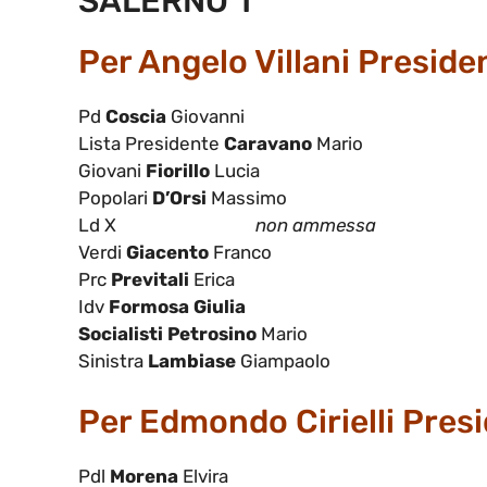
SALERNO 1
Per Angelo Villani Preside
Pd
Coscia
Giovanni
Lista Presidente
Caravano
Mario
Giovani
Fiorillo
Lucia
Popolari
D’Orsi
Massimo
Ld X
non ammessa
Verdi
Giacento
Franco
Prc
Previtali
Erica
Idv
Formosa Giulia
Socialisti Petrosino
Mario
Sinistra
Lambiase
Giampaolo
Per Edmondo Cirielli Pres
Pdl
Morena
Elvira