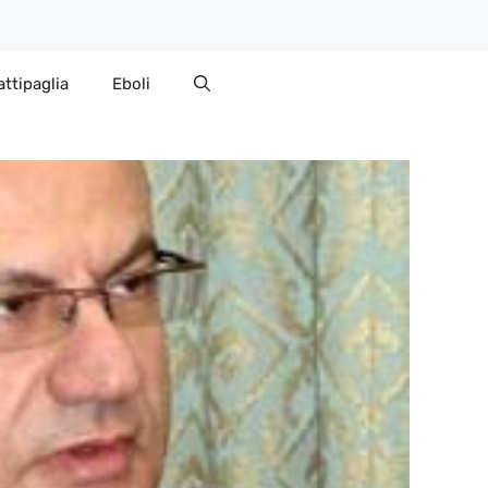
attipaglia
Eboli