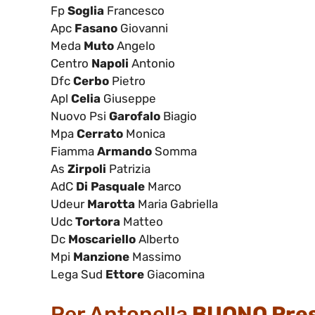
Fp
Soglia
Francesco
Apc
Fasano
Giovanni
Meda
Muto
Angelo
Centro
Napoli
Antonio
Dfc
Cerbo
Pietro
Apl
Celia
Giuseppe
Nuovo Psi
Garofalo
Biagio
Mpa
Cerrato
Monica
Fiamma
Armando
Somma
As
Zirpoli
Patrizia
AdC
Di Pasquale
Marco
Udeur
Marotta
Maria Gabriella
Udc
Tortora
Matteo
Dc
Moscariello
Alberto
Mpi
Manzione
Massimo
Lega Sud
Ettore
Giacomina
Per Antonella
BUONO Pres