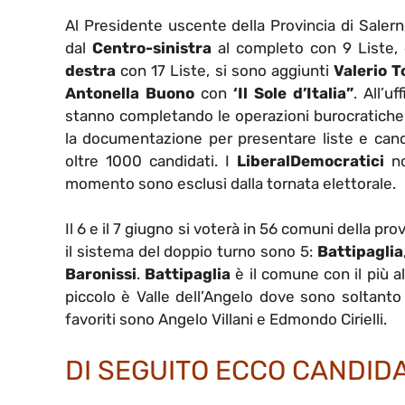
Al Presidente uscente della Provincia di Salern
dal
Centro-sinistra
al completo con 9 Liste, 
destra
con 17 Liste, si sono aggiunti
Valerio T
Antonella Buono
con
‘Il Sole d’Italia”
. All’u
stanno completando le operazioni burocratiche, 
la documentazione per presentare liste e can
oltre 1000 candidati. I
LiberalDemocratici
n
momento sono esclusi dalla tornata elettorale.
Il 6 e il 7 giugno si voterà in 56 comuni della pr
il sistema del doppio turno sono 5:
Battipaglia
Baronissi
.
Battipaglia
è il comune con il più a
piccolo è Valle dell’Angelo dove sono soltanto 43
favoriti sono Angelo Villani e Edmondo Cirielli.
DI SEGUITO ECCO CANDIDAT