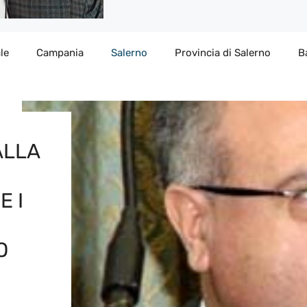
le
Campania
Salerno
Provincia di Salerno
B
ALLA
E I
O