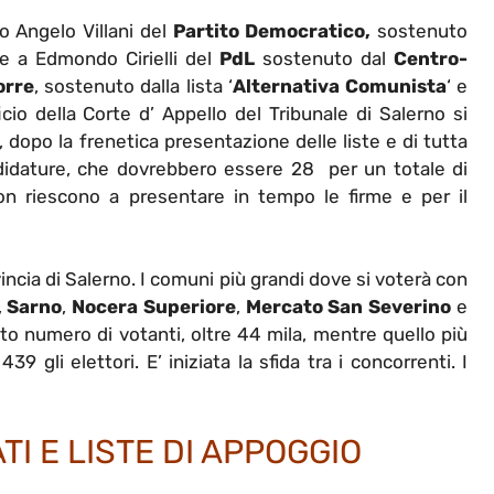
o Angelo Villani del
Partito Democratico,
sostenuto
e a Edmondo Cirielli del
PdL
sostenuto dal
Centro-
orre
, sostenuto dalla lista ‘
Alternativa Comunista
‘ e
fficio della Corte d’ Appello del Tribunale di Salerno si
dopo la frenetica presentazione delle liste e di tutta
didature, che dovrebbero essere 28 per un totale di
on riescono a presentare in tempo le firme e per il
ovincia di Salerno. I comuni più grandi dove si voterà con
,
Sarno
,
Nocera Superiore
,
Mercato San Severino
e
lto numero di votanti, oltre 44 mila, mentre quello più
9 gli elettori. E’ iniziata la sfida tra i concorrenti. I
I E LISTE DI APPOGGIO