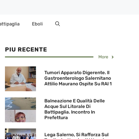
attipaglia
Eboli
PIU RECENTE
More
Tumori Apparato Digerente. Il
Gastroenterologo Salernitano
Attilio Maurano Ospite Su RAI 1
Balneazione E Qualità Delle
Acque Sul Litorale Di
Battipaglia. Incontro In
Prefettura
Lega Salerno, Si Rafforza Sul