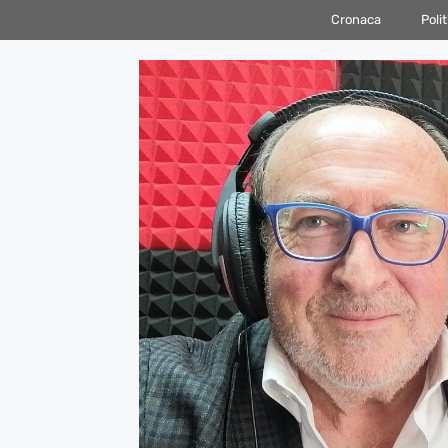
Vai
Cronaca
Polit
al
contenuto