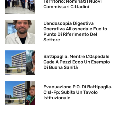
Territorio: Nominati I Nuovi
Commissari Cittadini
L’endoscopia Digestiva
Operativa All’ospedale Fucito
Punto Di Riferimento Del
Settore
Battipaglia. Mentre L’Ospedale
Cade A Pezzi Ecco Un Esempio
Di Buona Sanità
Evacuazione P.O. Di Battipaglia.
Cisl-Fp: Subito Un Tavolo
Istituzionale