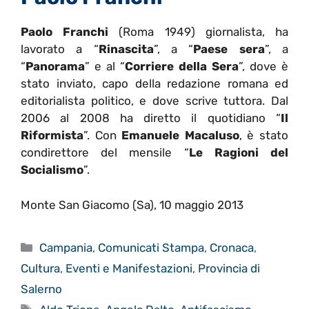
Paolo Franchi
(Roma 1949) giornalista, ha
lavorato a “
Rinascita
”, a “
Paese sera
”, a
“
Panorama
” e al “
Corriere della Sera
”, dove è
stato inviato, capo della redazione romana ed
editorialista politico, e dove scrive tuttora. Dal
2006 al 2008 ha diretto il quotidiano “
Il
Riformista
”. Con
Emanuele Macaluso
, è stato
condirettore del mensile “
Le Ragioni del
Socialismo
”.
Monte San Giacomo (Sa), 10 maggio 2013
Categorie
Campania
,
Comunicati Stampa
,
Cronaca
,
Cultura
,
Eventi e Manifestazioni
,
Provincia di
Salerno
Tag