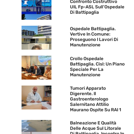
Confronto Costruttivo
UIL Fp-ASL Sull’Ospedale
Di Battipaglia
Ospedale Battipaglia.
Vertive In Comune:
Proseguono I Lavori Di
Manutenzione
Crollo Ospedale
Battipaglia. Cisl: Un Piano
Speciale Per La
Manutenzione
Tumori Apparato
Digerente. Il
Gastroenterologo
Salernitano Attilio
Maurano Ospite Su RAI 1
Balneazione E Qualità
Delle Acque Sul Litorale
Di Battipaglia. Incontro In