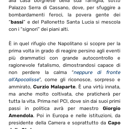
alla casa borghese della sua famiglia, sotto
Palazzo Serra di Cassano, dove, per sfuggire a
bombardamenti feroci, la povera gente dei
“
bassi
” e del Pallonetto Santa Lucia si mescola
con i “signori” dei piani alti.
È in quel rifugio che Napolitano si scopre per la
prima volta in grado di reagire persino agli eventi
più drammatici con grande autocontrollo e
ragionevole fatalismo, dimostrandosi capace di
non perdere la calma “
neppure di fronte
all’Apocalisse
”, come gli riconosce, sorpreso e
ammirato,
Curzio Malaparte
. È una virtù innata,
ma anche molto coltivata, che praticherà per
tutta la vita. Prima nel PCI, dove sin dai suoi primi
passi in politica avrà per maestro
Giorgio
Amendola
. Poi in Europa e nelle istituzioni, da
presidente della Camera e soprattutto da
Capo