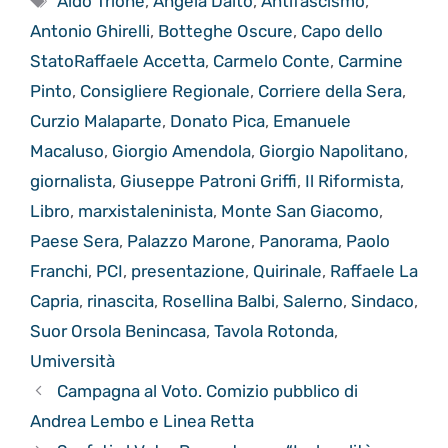
Aldo Trione
,
Angela Dalto
,
Antifascismo
,
Antonio Ghirelli
,
Botteghe Oscure
,
Capo dello
StatoRaffaele Accetta
,
Carmelo Conte
,
Carmine
Pinto
,
Consigliere Regionale
,
Corriere della Sera
,
Curzio Malaparte
,
Donato Pica
,
Emanuele
Macaluso
,
Giorgio Amendola
,
Giorgio Napolitano
,
giornalista
,
Giuseppe Patroni Griffi
,
Il Riformista
,
Libro
,
marxistaleninista
,
Monte San Giacomo
,
Paese Sera
,
Palazzo Marone
,
Panorama
,
Paolo
Franchi
,
PCI
,
presentazione
,
Quirinale
,
Raffaele La
Capria
,
rinascita
,
Rosellina Balbi
,
Salerno
,
Sindaco
,
Suor Orsola Benincasa
,
Tavola Rotonda
,
Umiversità
Campagna al Voto. Comizio pubblico di
Andrea Lembo e Linea Retta