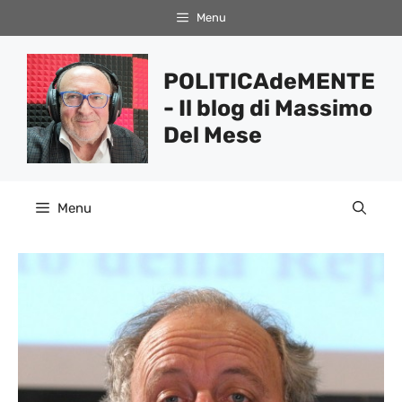
Vai
Menu
al
contenuto
POLITICAdeMENTE
- Il blog di Massimo
Del Mese
Menu