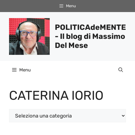
Vai
Menu
al
contenuto
POLITICAdeMENTE
- Il blog di Massimo
Del Mese
Menu
CATERINA IORIO
Categorie