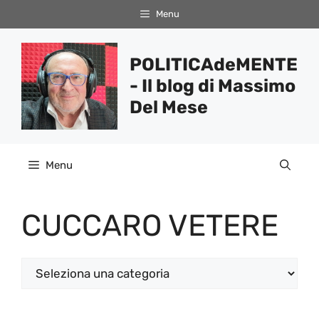
Vai
Menu
al
contenuto
POLITICAdeMENTE
- Il blog di Massimo
Del Mese
Menu
CUCCARO VETERE
Categorie