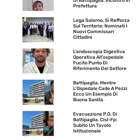
Di Battipaglia. Incontro In
Prefettura
Lega Salerno, Si Rafforza
Sul Territorio: Nominati I
Nuovi Commissari
Cittadini
L’endoscopia Digestiva
Operativa All’ospedale
Fucito Punto Di
Riferimento Del Settore
Battipaglia. Mentre
L’Ospedale Cade A Pezzi
Ecco Un Esempio Di
Buona Sanità
Evacuazione P.O. Di
Battipaglia. Cisl-Fp:
Subito Un Tavolo
Istituzionale