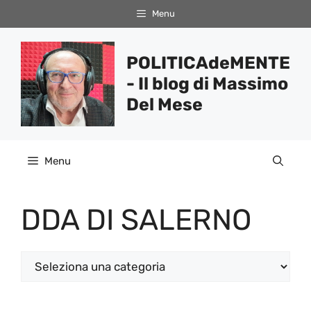
Vai
Menu
al
contenuto
POLITICAdeMENTE
- Il blog di Massimo
Del Mese
Menu
DDA DI SALERNO
Categorie