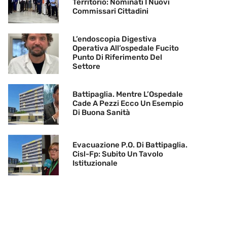
Territorio: Nominati I Nuovi
Commissari Cittadini
L’endoscopia Digestiva
Operativa All’ospedale Fucito
Punto Di Riferimento Del
Settore
Battipaglia. Mentre L’Ospedale
Cade A Pezzi Ecco Un Esempio
Di Buona Sanità
Evacuazione P.O. Di Battipaglia.
Cisl-Fp: Subito Un Tavolo
Istituzionale