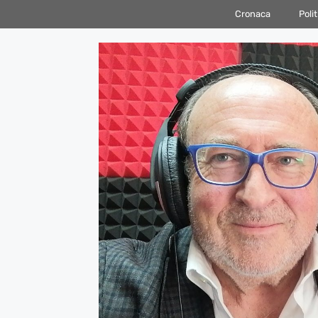
Vai
Cronaca
Polit
al
contenuto