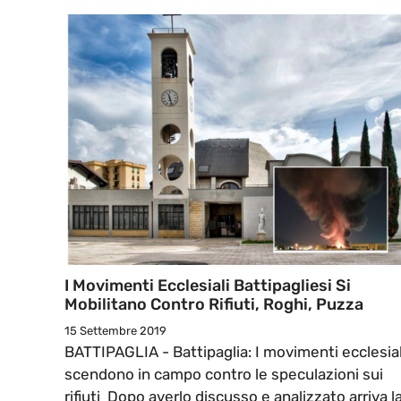
I Movimenti Ecclesiali Battipagliesi Si
Mobilitano Contro Rifiuti, Roghi, Puzza
15 Settembre 2019
BATTIPAGLIA - Battipaglia: I movimenti ecclesial
scendono in campo contro le speculazioni sui
rifiuti Dopo averlo discusso e analizzato arriva l