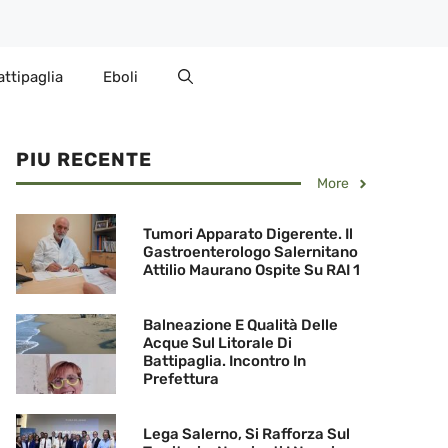
attipaglia
Eboli
PIU RECENTE
More
Tumori Apparato Digerente. Il
Gastroenterologo Salernitano
Attilio Maurano Ospite Su RAI 1
Balneazione E Qualità Delle
Acque Sul Litorale Di
Battipaglia. Incontro In
Prefettura
Lega Salerno, Si Rafforza Sul