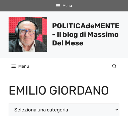
Vai
Menu
al
contenuto
POLITICAdeMENTE
- Il blog di Massimo
Del Mese
Menu
EMILIO GIORDANO
Categorie