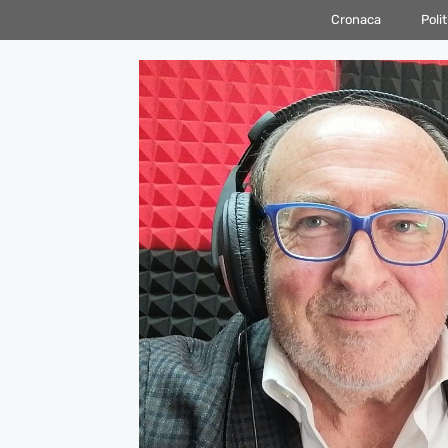
Vai
Cronaca
Polit
al
contenuto