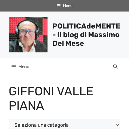
Vai
Menu
al
contenuto
POLITICAdeMENTE
- Il blog di Massimo
Del Mese
Menu
GIFFONI VALLE
PIANA
Categorie