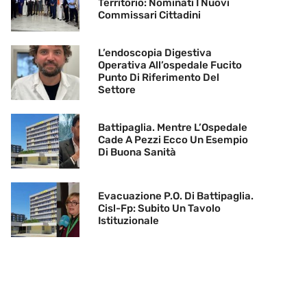
Territorio: Nominati I Nuovi
Commissari Cittadini
L’endoscopia Digestiva
Operativa All’ospedale Fucito
Punto Di Riferimento Del
Settore
Battipaglia. Mentre L’Ospedale
Cade A Pezzi Ecco Un Esempio
Di Buona Sanità
Evacuazione P.O. Di Battipaglia.
Cisl-Fp: Subito Un Tavolo
Istituzionale