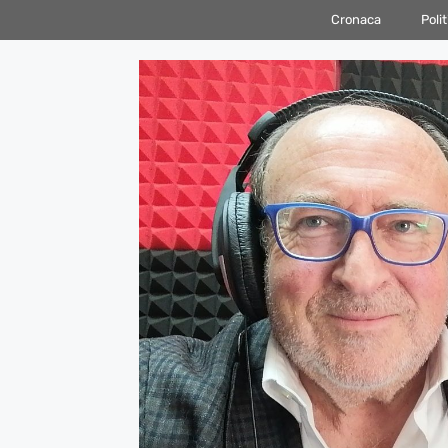
Vai
Cronaca
Polit
al
contenuto