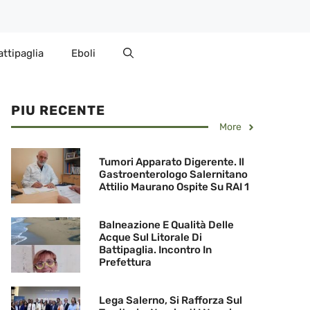
attipaglia
Eboli
PIU RECENTE
More
Tumori Apparato Digerente. Il
Gastroenterologo Salernitano
Attilio Maurano Ospite Su RAI 1
Balneazione E Qualità Delle
Acque Sul Litorale Di
Battipaglia. Incontro In
Prefettura
Lega Salerno, Si Rafforza Sul