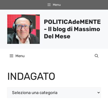
Vai
Menu
al
contenuto
POLITICAdeMENTE
- Il blog di Massimo
Del Mese
Menu
INDAGATO
Categorie