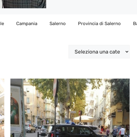
le
Campania
Salerno
Provincia di Salerno
B
Categorie