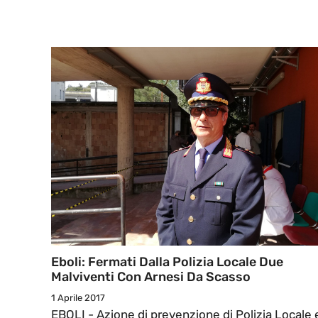
Eboli: Fermati Dalla Polizia Locale Due
Malviventi Con Arnesi Da Scasso
1 Aprile 2017
EBOLI - Azione di prevenzione di Polizia Locale 