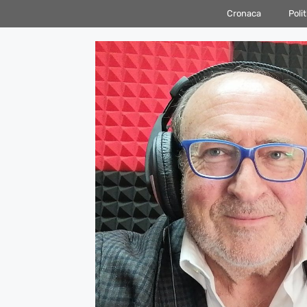
Vai
Cronaca
Polit
al
contenuto