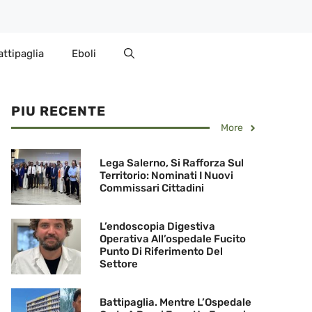
attipaglia
Eboli
PIU RECENTE
More
Lega Salerno, Si Rafforza Sul
Territorio: Nominati I Nuovi
Commissari Cittadini
L’endoscopia Digestiva
Operativa All’ospedale Fucito
Punto Di Riferimento Del
Settore
Battipaglia. Mentre L’Ospedale