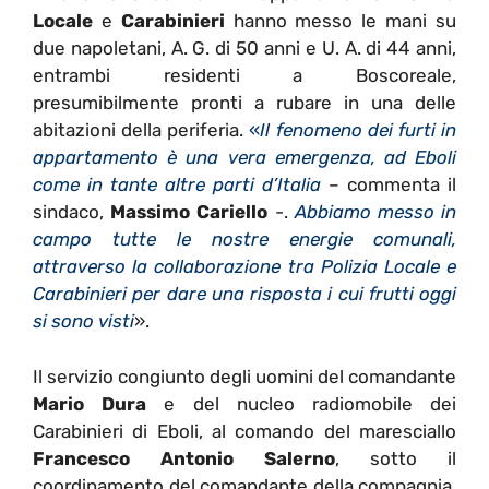
Locale
e
Carabinieri
hanno messo le mani su
due napoletani, A. G. di 50 anni e U. A. di 44 anni,
entrambi residenti a Boscoreale,
presumibilmente pronti a rubare in una delle
abitazioni della periferia.
«
Il fenomeno dei furti in
appartamento è una vera emergenza, ad Eboli
come in tante altre parti d’Italia
– commenta il
sindaco,
Massimo Cariello
-.
Abbiamo messo in
campo tutte le nostre energie comunali,
attraverso la collaborazione tra Polizia Locale e
Carabinieri per dare una risposta i cui frutti oggi
si sono visti
».
Il servizio congiunto degli uomini del comandante
Mario Dura
e del nucleo radiomobile dei
Carabinieri di Eboli, al comando del maresciallo
Francesco Antonio Salerno
, sotto il
coordinamento del comandante della compagnia,