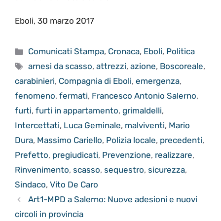
Eboli, 30 marzo 2017
Categorie
Comunicati Stampa
,
Cronaca
,
Eboli
,
Politica
Tag
arnesi da scasso
,
attrezzi
,
azione
,
Boscoreale
,
carabinieri
,
Compagnia di Eboli
,
emergenza
,
fenomeno
,
fermati
,
Francesco Antonio Salerno
,
furti
,
furti in appartamento
,
grimaldelli
,
Intercettati
,
Luca Geminale
,
malviventi
,
Mario
Dura
,
Massimo Cariello
,
Polizia locale
,
precedenti
,
Prefetto
,
pregiudicati
,
Prevenzione
,
realizzare
,
Rinvenimento
,
scasso
,
sequestro
,
sicurezza
,
Sindaco
,
Vito De Caro
Art1-MPD a Salerno: Nuove adesioni e nuovi
circoli in provincia