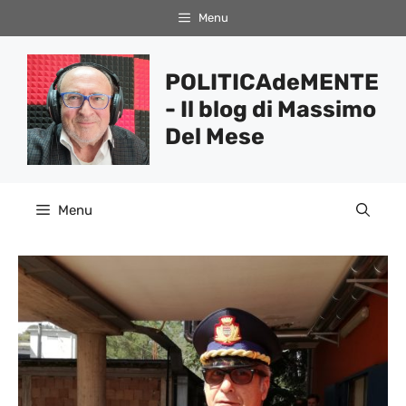
Vai
Menu
al
contenuto
POLITICAdeMENTE
- Il blog di Massimo
Del Mese
Menu