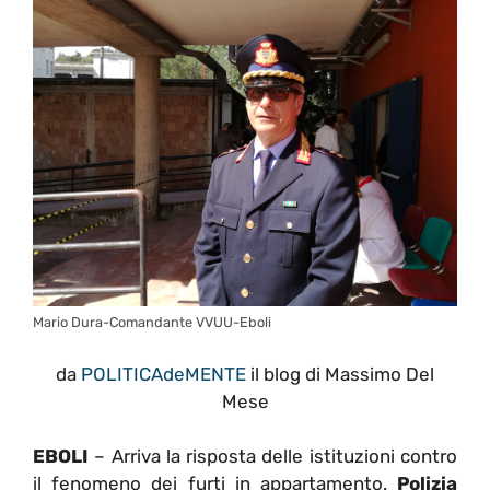
Mario Dura-Comandante VVUU-Eboli
da
POLITICAdeMENTE
il blog di Massimo Del
Mese
EBOLI
– Arriva la risposta delle istituzioni contro
il fenomeno dei furti in appartamento.
Polizia