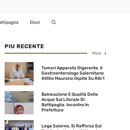
attipaglia
Eboli
PIU RECENTE
More
Tumori Apparato Digerente. Il
Gastroenterologo Salernitano
Attilio Maurano Ospite Su RAI 1
Balneazione E Qualità Delle
Acque Sul Litorale Di
Battipaglia. Incontro In
Prefettura
Lega Salerno, Si Rafforza Sul