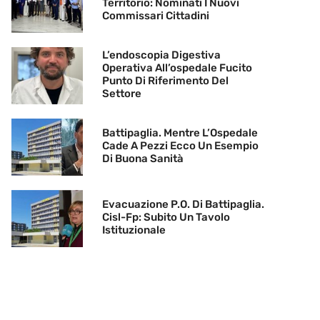
Territorio: Nominati I Nuovi
Commissari Cittadini
L’endoscopia Digestiva
Operativa All’ospedale Fucito
Punto Di Riferimento Del
Settore
Battipaglia. Mentre L’Ospedale
Cade A Pezzi Ecco Un Esempio
Di Buona Sanità
Evacuazione P.O. Di Battipaglia.
Cisl-Fp: Subito Un Tavolo
Istituzionale