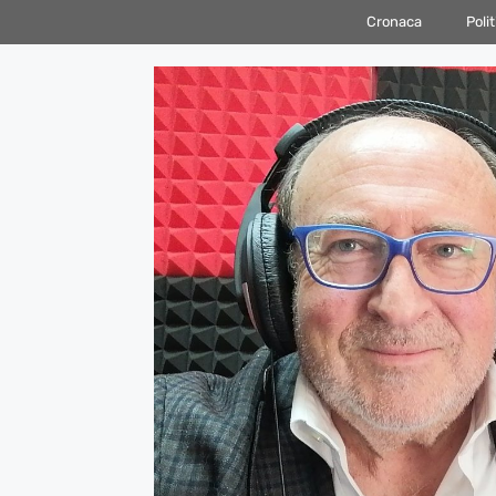
Vai
Cronaca
Polit
al
contenuto