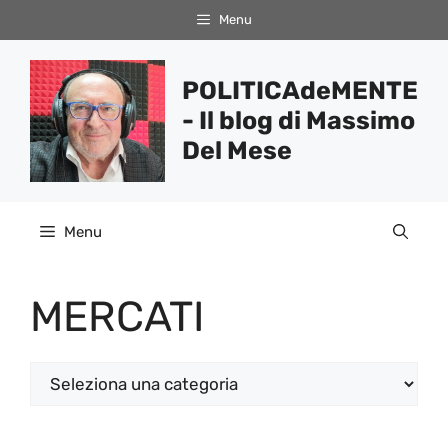
Vai
Menu
al
contenuto
POLITICAdeMENTE
- Il blog di Massimo
Del Mese
Menu
MERCATI
Categorie