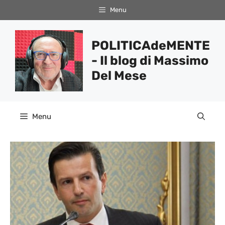
Vai
Menu
al
contenuto
POLITICAdeMENTE
- Il blog di Massimo
Del Mese
Menu