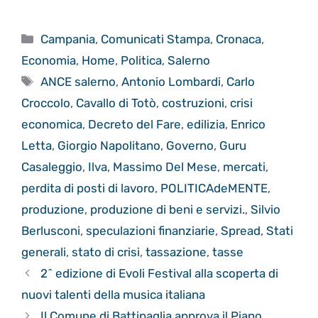
Categorie
Campania
,
Comunicati Stampa
,
Cronaca
,
Economia
,
Home
,
Politica
,
Salerno
Tag
ANCE salerno
,
Antonio Lombardi
,
Carlo
Croccolo
,
Cavallo di Totò
,
costruzioni
,
crisi
economica
,
Decreto del Fare
,
edilizia
,
Enrico
Letta
,
Giorgio Napolitano
,
Governo
,
Guru
Casaleggio
,
Ilva
,
Massimo Del Mese
,
mercati
,
perdita di posti di lavoro
,
POLITICAdeMENTE
,
produzione
,
produzione di beni e servizi.
,
Silvio
Berlusconi
,
speculazioni finanziarie
,
Spread
,
Stati
generali
,
stato di crisi
,
tassazione
,
tasse
2^ edizione di Evoli Festival alla scoperta di
nuovi talenti della musica italiana
Il Comune di Battipaglia approva il Piano