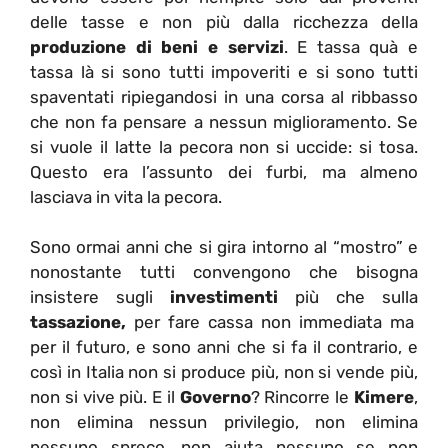
delle tasse e non più dalla ricchezza della
produzione di beni e servizi
. E tassa quà e
tassa là si sono tutti impoveriti e si sono tutti
spaventati ripiegandosi in una corsa al ribbasso
che non fa pensare a nessun miglioramento. Se
si vuole il latte la pecora non si uccide: si tosa.
Questo era l’assunto dei furbi, ma almeno
lasciava in vita la pecora.
Sono ormai anni che si gira intorno al “mostro” e
nonostante tutti convengono che bisogna
insistere sugli
investimenti
più che sulla
tassazione,
per fare cassa non immediata ma
per il futuro, e sono anni che si fa il contrario, e
così in Italia non si produce più, non si vende più,
non si vive più. E il
Governo
? Rincorre le
Kimere
,
non elimina nessun privilegio, non elimina
nessuno spreco, non aiuta nessuno se non