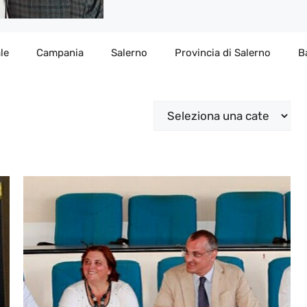
le
Campania
Salerno
Provincia di Salerno
B
Categorie