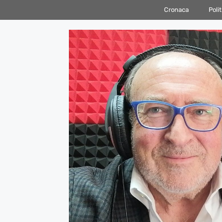
Vai
Cronaca
Polit
al
contenuto