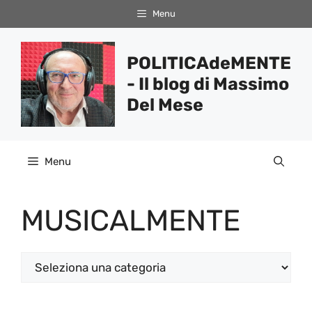
Vai
Menu
al
contenuto
POLITICAdeMENTE
- Il blog di Massimo
Del Mese
Menu
MUSICALMENTE
Categorie