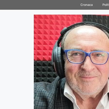
Vai
Cronaca
Polit
al
contenuto