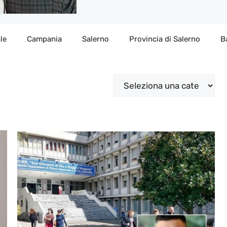
le
Campania
Salerno
Provincia di Salerno
B
Categorie