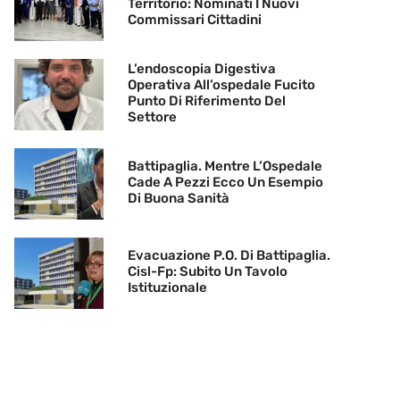
Territorio: Nominati I Nuovi
Commissari Cittadini
L’endoscopia Digestiva
Operativa All’ospedale Fucito
Punto Di Riferimento Del
Settore
Battipaglia. Mentre L’Ospedale
Cade A Pezzi Ecco Un Esempio
Di Buona Sanità
Evacuazione P.O. Di Battipaglia.
Cisl-Fp: Subito Un Tavolo
Istituzionale