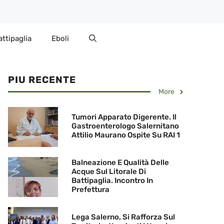
attipaglia
Eboli
PIU RECENTE
More
Tumori Apparato Digerente. Il
Gastroenterologo Salernitano
Attilio Maurano Ospite Su RAI 1
Balneazione E Qualità Delle
Acque Sul Litorale Di
Battipaglia. Incontro In
Prefettura
Lega Salerno, Si Rafforza Sul