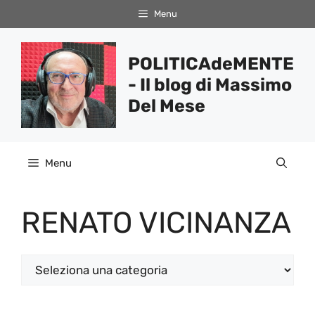
Vai
Menu
al
contenuto
POLITICAdeMENTE
- Il blog di Massimo
Del Mese
Menu
RENATO VICINANZA
Categorie